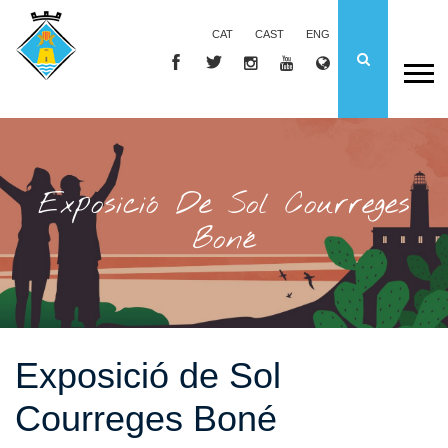
CAT
CAST
ENG
Exposició De Sol Courreges
Boné
Exposició de Sol
Courreges Boné