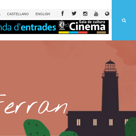
À
CAST
ELLANO
ENG
LISH
Ferran