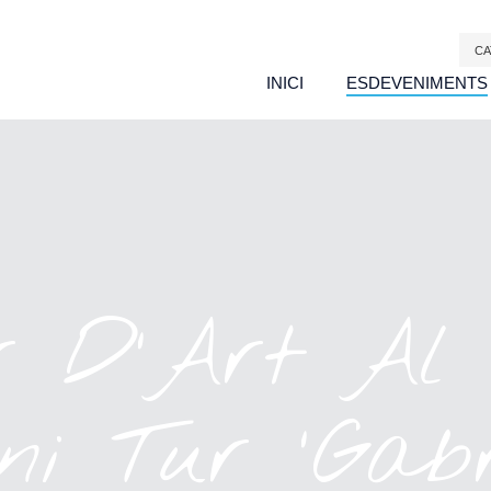
CA
INICI
ESDEVENIMENTS
r D'Art Al 
ni Tur 'Gabri