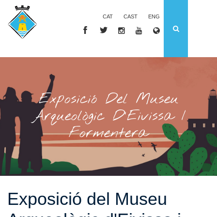
CAT
CAST
ENG
Exposició Del Museu
Arqueològic D'Eivissa I
Formentera
Exposició del Museu