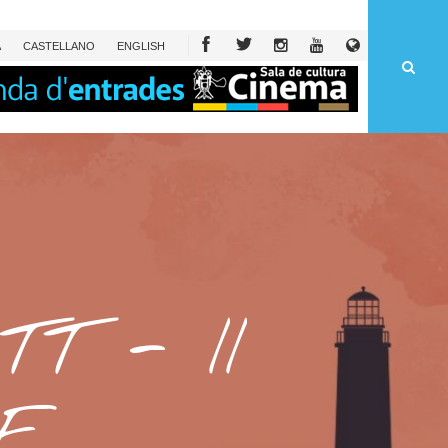
À
CAST
ELLANO
ENG
LISH
T - II
E