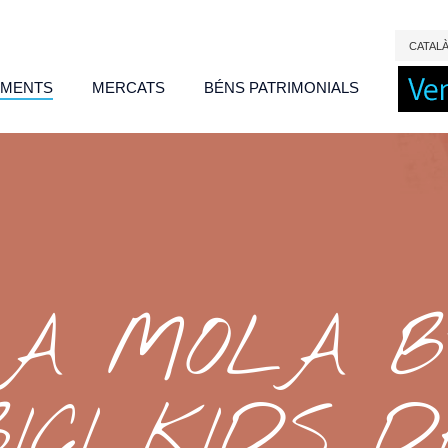
CAT
AL
IMENTS
MERCATS
BÉNS PATRIMONIALS
LA MOLA BT
BICI KIDS D