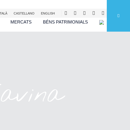
T
ALÀ
CAST
ELLANO
ENG
LISH
MERCATS
BÉNS PATRIMONIALS
avina