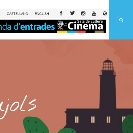
À
CAST
ELLANO
ENG
LISH
jols