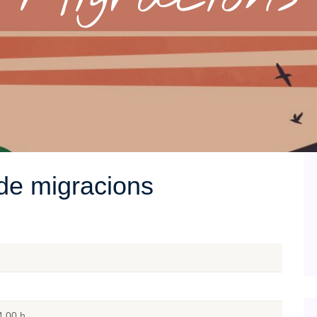
 de migracions
4.00 h