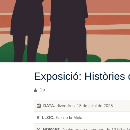
Exposició: Històries
Dia
DATA:
divendres, 18 de juliol de 2025
LLOC:
Far de la Mola
HORARI:
De dimarts a diumenge de 10.00 a 1