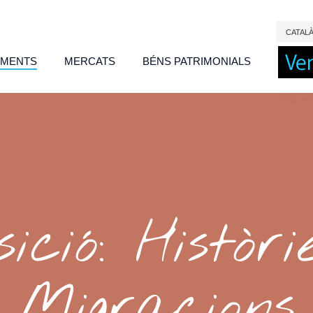
CAT
AL
IMENTS
MERCATS
BÉNS PATRIMONIALS
ició: Històr
Migracions