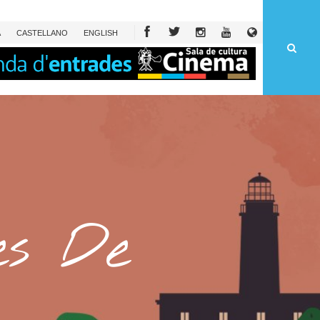
À
CAST
ELLANO
ENG
LISH
ies De