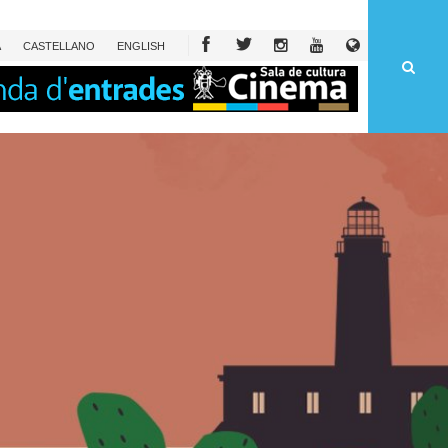
À
CAST
ELLANO
ENG
LISH