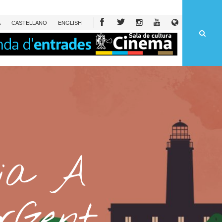
À
CAST
ELLANO
ENG
LISH
ria A
rGent