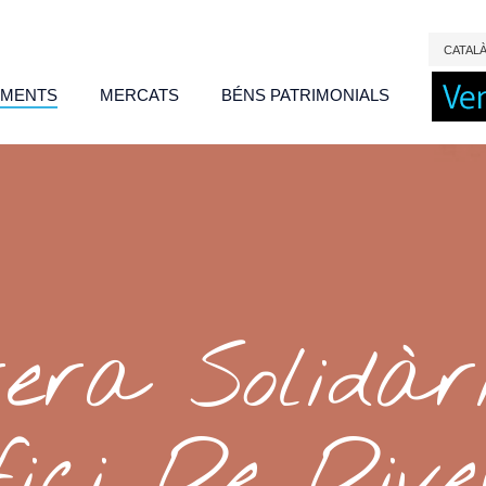
CAT
AL
IMENTS
MERCATS
BÉNS PATRIMONIALS
era Solidà
fici De Dive