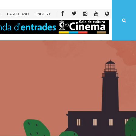
À
CAST
ELLANO
ENG
LISH