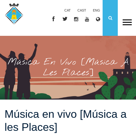
CAT
CAST
ENG
Música En Vivo [Música A
Les Places]
Música en vivo [Música a
les Places]